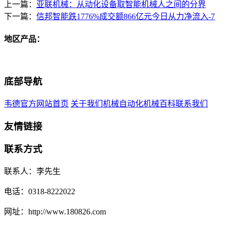
上一篇：
亚联机械：从动化设备取智能机械人之间的分界
下一篇：
信邦智能跌1776%成交额866亿元今日从力净流入-7
地区产品：
底部导航
韦德官方网站首页
关于我们
机械自动化
机械百科
联系我们
友情链接
联系方式
联系人：李先生
电话：0318-8222022
网址：http://www.180826.com