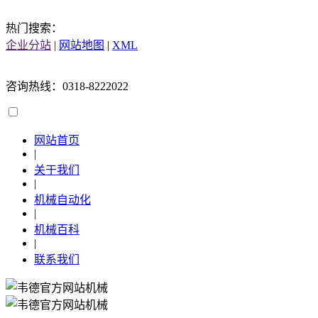
热门搜索：
企业分站
|
网站地图
|
XML
咨询热线：0318-8222022
网站首页
|
关于我们
|
机械自动化
|
机械百科
|
联系我们