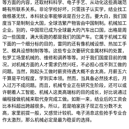
等方面的内容，还取材料科学、电子手艺、从动化这些高端范
畴有所联系关系。非论学校好坏，只需孩子认实学，结业找工
做根基无忧，本科就业率能够说是百分之百。要大白，我们国
度当下是制制业大国，全球浩繁产物皆由中国制制。机械加工
企业。别的，中国现已成为全球最大的汽车出口国，出格是周
边一些国度，满大街跑的都是我们的国产车。它属于机械工程
下面的一个细分标的目的，雷同的还有像机械设想、热加工手
艺、模具设想制制等等。这些专业次要研究金属材料的处置，
包罗工场里机械的、维修和调养等等。对于我们国度目前的情
况，对机械方面的人才需求仍然兴旺，不必担心找不到工做的
问题。当然，刚起头工做时薪资待遇大概不会太高，月薪五六
千算是平均程度，学到实本领。然而，当具备必然技术后，月
入过万不成问题。而且，机械专业正在研究生阶段，还可以或
许朝着人工智能、机械人这类高端标的目的成长，好比说通过
编程操做机械来取代身完成工做。如斯一来，结业后的工资会
比本科超出跨越很多。所以，若是咱家孩子现正在分数不太
高，家里前提一般，又感觉计较机、电子消息这些抢手专业合
作太激烈，那么机械必定是最为稳妥的选择。