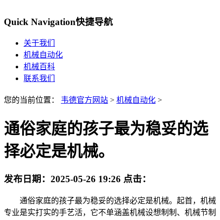
Quick Navigation
快捷导航
关于我们
机械自动化
机械百科
联系我们
您的当前位置：
韦德官方网站
>
机械自动化
>
通俗家庭的孩子最为稳妥的选
择必定是机械。
发布日期：
2025-05-26 19:26
点击：
通俗家庭的孩子最为稳妥的选择必定是机械。起首，机械
专业是实打实的手艺活，它不单涵盖机械设想制制、机械节制