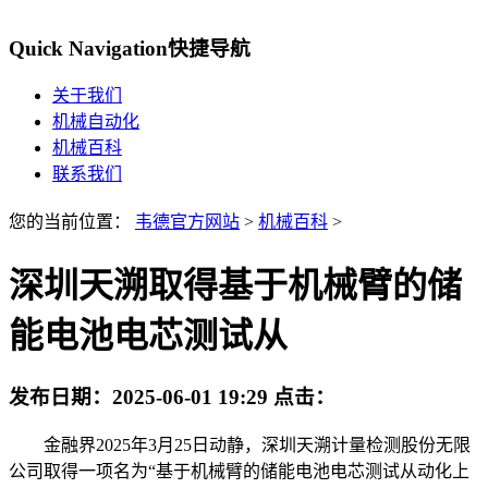
Quick Navigation
快捷导航
关于我们
机械自动化
机械百科
联系我们
您的当前位置：
韦德官方网站
>
机械百科
>
深圳天溯取得基于机械臂的储
能电池电芯测试从
发布日期：
2025-06-01 19:29
点击：
金融界2025年3月25日动静，深圳天溯计量检测股份无限
公司取得一项名为“基于机械臂的储能电池电芯测试从动化上