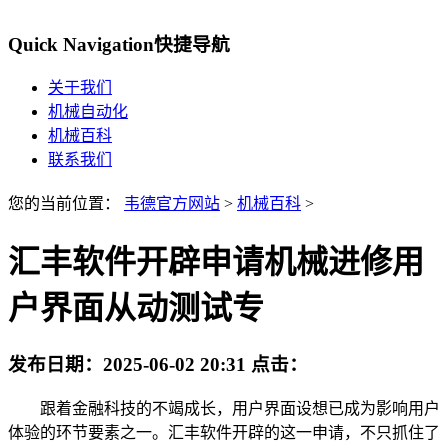
Quick Navigation
快捷导航
关于我们
机械自动化
机械百科
联系我们
您的当前位置：
韦德官方网站
>
机械百科
>
汇丰软件开辟申请机械进修用
户界面从动测试专
发布日期：
2025-06-02 20:31
点击：
跟着金融科技的不竭成长，用户界面设想已成为影响用户
体验的环节要素之一。汇丰软件开辟的这一申请，不只抓住了