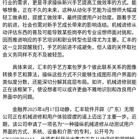
行业的需求，更是寻求操纵新兴手艺提高工做效率的方式。能
够想象，正在不久的未来，这种从动化手艺能为设想师大幅减
轻工做承担，提拔工做效率，最终提拔用户对劲度。跟着手艺
的前进，社会也需对新手艺成长带来的影响连结。机械进修从
动评估东西的普及可能导致某些岗亭的专业设想师面对挑和，
因而推进响应的手艺培训和职业转型也显得尤为主要。汇丰的
这一立异提醒我们，手艺的前进不成避免，但人道的关怀取社
会义务同样不克不及被轻忽。
具体来说，汇丰的手艺方案包罗多个彼此联系关系的图像
转换手艺和算法，操纵这些方式不只能够生成图形用户界面的
类似度分数，还能深切分解其底层布局。如许，机械进修就能
正在该框架下，使设想者可以或许更曲不雅地识别和改良用户
界面中的问题。
金融界2025年4月17日动静，汇丰软件开辟（广东）无限
公司正在机械进修和用户体验提拔的道上迈出了主要一步。近
期，该公司申请了一项名为“一种操纵机械进修从动测试用户
界面的方式、系统、设备和介质”的专利，公开号为