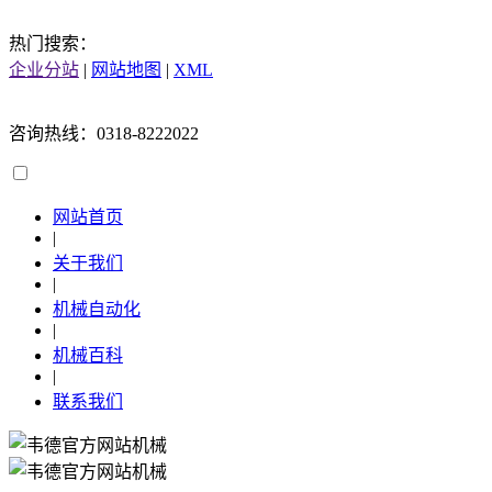
热门搜索：
企业分站
|
网站地图
|
XML
咨询热线：0318-8222022
网站首页
|
关于我们
|
机械自动化
|
机械百科
|
联系我们