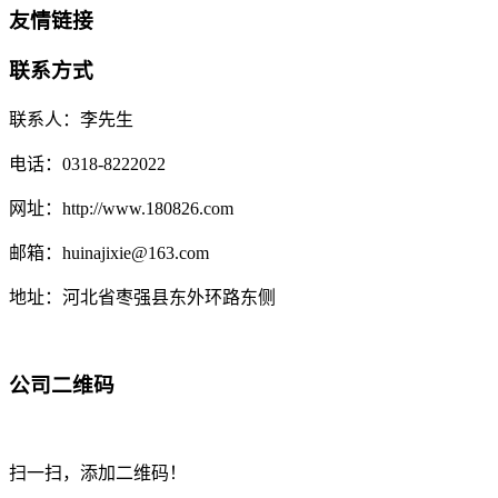
友情链接
联系方式
联系人：李先生
电话：0318-8222022
网址：http://www.180826.com
邮箱：huinajixie@163.com
地址：河北省枣强县东外环路东侧
公司二维码
扫一扫，添加二维码！